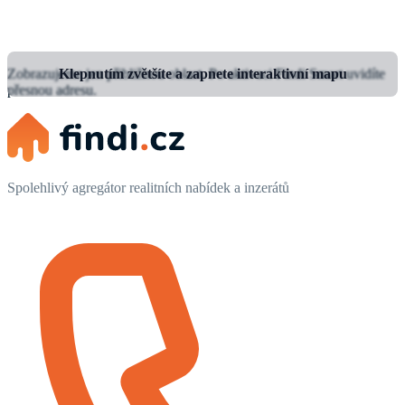
Zobrazujeme jen přibližnou oblast.
Klepnutím zvětšíte a zapnete interaktivní mapu
Po aktivaci Findi Smart uvidíte
přesnou adresu.
Spolehlivý agregátor realitních nabídek a inzerátů