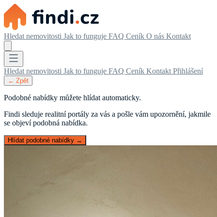
Hledat nemovitosti
Jak to funguje
FAQ
Ceník
O nás
Kontakt
Hledat nemovitosti
Jak to funguje
FAQ
Ceník
Kontakt
Přihlášení
← Zpět
Podobné nabídky můžete hlídat automaticky.
Findi sleduje realitní portály za vás a pošle vám upozornění, jakmile
se objeví podobná nabídka.
Hlídat podobné nabídky →