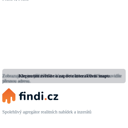
Zobrazujeme jen přibližnou oblast.
Klepnutím zvětšíte a zapnete interaktivní mapu
Po aktivaci Findi Smart uvidíte
přesnou adresu.
Spolehlivý agregátor realitních nabídek a inzerátů