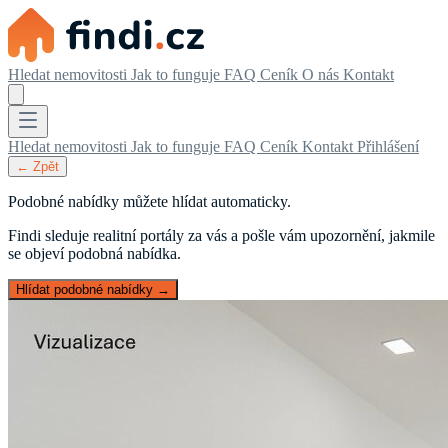
Hledat nemovitosti
Jak to funguje
FAQ
Ceník
O nás
Kontakt
Hledat nemovitosti
Jak to funguje
FAQ
Ceník
Kontakt
Přihlášení
← Zpět
Podobné nabídky můžete hlídat automaticky.
Findi sleduje realitní portály za vás a pošle vám upozornění, jakmile
se objeví podobná nabídka.
Hlídat podobné nabídky →