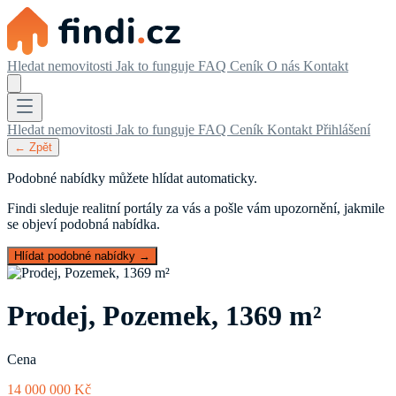
Hledat nemovitosti
Jak to funguje
FAQ
Ceník
O nás
Kontakt
Hledat nemovitosti
Jak to funguje
FAQ
Ceník
Kontakt
Přihlášení
← Zpět
Podobné nabídky můžete hlídat automaticky.
Findi sleduje realitní portály za vás a pošle vám upozornění, jakmile
se objeví podobná nabídka.
Hlídat podobné nabídky →
Prodej, Pozemek, 1369 m²
Cena
14 000 000 Kč