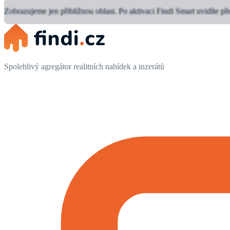
Zobrazujeme jen přibližnou oblast.
Po aktivaci Findi Smart uvidíte př
Spolehlivý agregátor realitních nabídek a inzerátů