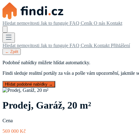
Hledat nemovitosti
Jak to funguje
FAQ
Ceník
O nás
Kontakt
Hledat nemovitosti
Jak to funguje
FAQ
Ceník
Kontakt
Přihlášení
← Zpět
Podobné nabídky můžete hlídat automaticky.
Findi sleduje realitní portály za vás a pošle vám upozornění, jakmile
Hlídat podobné nabídky →
Prodej, Garáž, 20 m²
Cena
569 000 Kč